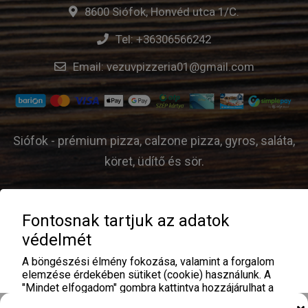
8600 Siófok, Honvéd utca 1/C.
Tel:
+36306566242
Email:
vezuvpizzeria01@gmail.com
Siófok - prémium pizza, calzone pizza, gyros, saláta,
köret, üdítő és sör.
Fontosnak tartjuk az adatok
© Vezúv Pizzéria - 2026 |
ÁSZF
|
Adatvédelem
|
védelmét
Üzemeltető:
A böngészési élmény fokozása, valamint a forgalom
elemzése érdekében sütiket (cookie) használunk. A
"Mindet elfogadom" gombra kattintva hozzájárulhat a
sütik használatához. Analitika és hirdetési sütiket az