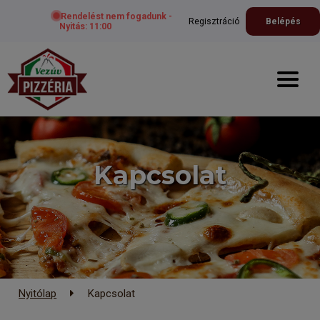
Rendelést nem fogadunk -
Regisztráció
Belépés
Nyitás: 11:00
Kapcsolat
Nyitólap
Kapcsolat